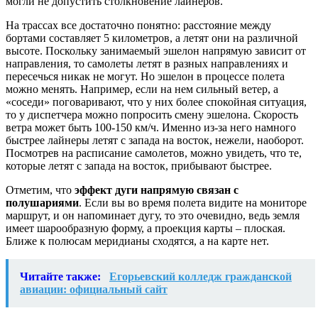
могли не допустить столкновение лайнеров.
На трассах все достаточно понятно: расстояние между
бортами составляет 5 километров, а летят они на различной
высоте. Поскольку занимаемый эшелон напрямую зависит от
направления, то самолеты летят в разных направлениях и
пересечься никак не могут. Но эшелон в процессе полета
можно менять. Например, если на нем сильный ветер, а
«соседи» поговаривают, что у них более спокойная ситуация,
то у диспетчера можно попросить смену эшелона. Скорость
ветра может быть 100-150 км/ч. Именно из-за него намного
быстрее лайнеры летят с запада на восток, нежели, наоборот.
Посмотрев на расписание самолетов, можно увидеть, что те,
которые летят с запада на восток, прибывают быстрее.
Отметим, что
эффект дуги напрямую связан с
полушариями
. Если вы во время полета видите на мониторе
маршрут, и он напоминает дугу, то это очевидно, ведь земля
имеет шарообразную форму, а проекция карты – плоская.
Ближе к полюсам меридианы сходятся, а на карте нет.
Читайте также:
Егорьевский колледж гражданской
авиации: официальный сайт