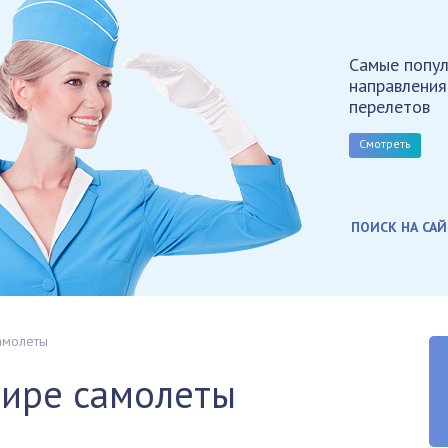
Самые попу
направления
перелетов
Смотреть
амолеты
мире самолеты