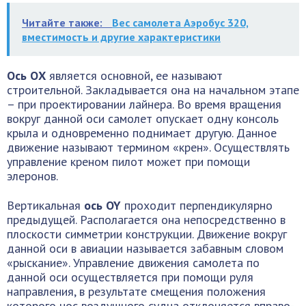
Читайте также:
Вес самолета Аэробус 320,
вместимость и другие характеристики
Ось ОХ
является основной, ее называют
строительной. Закладывается она на начальном этапе
– при проектировании лайнера. Во время вращения
вокруг данной оси самолет опускает одну консоль
крыла и одновременно поднимает другую. Данное
движение называют термином «крен». Осуществлять
управление креном пилот может при помощи
элеронов.
Вертикальная
ось OY
проходит перпендикулярно
предыдущей. Располагается она непосредственно в
плоскости симметрии конструкции. Движение вокруг
данной оси в авиации называется забавным словом
«рыскание». Управление движения самолета по
данной оси осуществляется при помощи руля
направления, в результате смещения положения
которого нос воздушного судна отклоняется вправо-