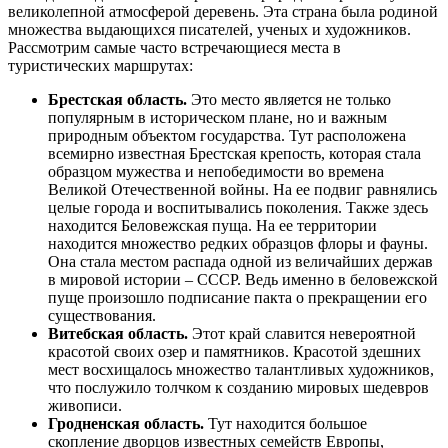
великолепной атмосферой деревень. Эта страна была родиной
множества выдающихся писателей, ученых и художников.
Рассмотрим самые часто встречающиеся места в
туристических маршрутах:
Брестская область.
Это место является не только
популярным в историческом плане, но и важным
природным объектом государства. Тут расположена
всемирно известная Брестская крепость, которая стала
образцом мужества и непобедимости во времена
Великой Отечественной войны. На ее подвиг равнялись
целые города и воспитывались поколения. Также здесь
находится Беловежская пуща. На ее территории
находится множество редких образцов флоры и фауны.
Она стала местом распада одной из величайших держав
в мировой истории – СССР. Ведь именно в беловежской
пуще произошло подписание пакта о прекращении его
существования.
Витебская область.
Этот край славится невероятной
красотой своих озер и памятников. Красотой здешних
мест восхищалось множество талантливых художников,
что послужило толчком к созданию мировых шедевров
живописи.
Гродненская область.
Тут находится большое
скопление дворцов известных семейств Европы,