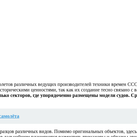
олетов различных ведущих производителей техники времен ССС
историческими ценностями, так как их создание тесно связано с
ько секторов, где упорядоченно размещены модели судов. Ср
самолёта
бразцов различных видов. Помимо оригинальных объектов, здесь
м в дальнейшем планируется разместить тренажеры и образцы ав