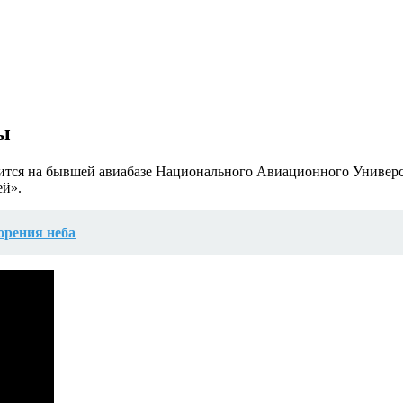
ы
ходится на бывшей авиабазе Национального Авиационного Универс
ей».
орения неба