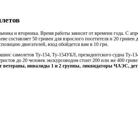
илетов
ка и вторника. Время работы зависит от времени года. С апреля
иеве составляет 50 гривен для взрослого посетителя и 20 гриве
спозицию двигателей, вход обойдется вам в 10 грн.
шин: самолетов Ту-154, Ту-154УБЛ, президентского судна Ту-134
истов до 20 человек экскурсоводом стоит 200 или же 400 гривен
т ветераны, инвалиды 1 и 2 группы, ликвидаторы ЧАЭС, дети