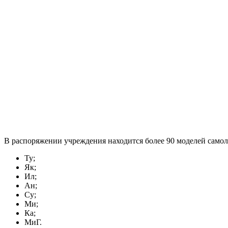
В распоряжении учреждения находится более 90 моделей само
Ту;
Як;
Ил;
Ан;
Су;
Ми;
Ка;
МиГ.