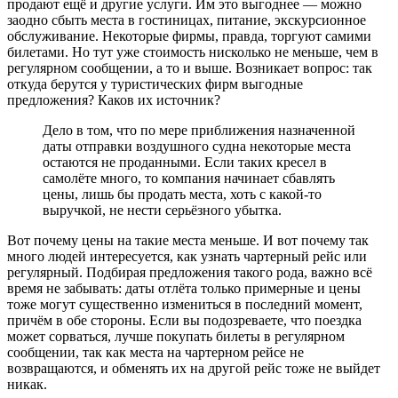
продают ещё и другие услуги. Им это выгоднее — можно
заодно сбыть места в гостиницах, питание, экскурсионное
обслуживание. Некоторые фирмы, правда, торгуют самими
билетами. Но тут уже стоимость нисколько не меньше, чем в
регулярном сообщении, а то и выше. Возникает вопрос: так
откуда берутся у туристических фирм выгодные
предложения? Каков их источник?
Дело в том, что по мере приближения назначенной
даты отправки воздушного судна некоторые места
остаются не проданными. Если таких кресел в
самолёте много, то компания начинает сбавлять
цены, лишь бы продать места, хоть с какой-то
выручкой, не нести серьёзного убытка.
Вот почему цены на такие места меньше. И вот почему так
много людей интересуется, как узнать чартерный рейс или
регулярный. Подбирая предложения такого рода, важно всё
время не забывать: даты отлёта только примерные и цены
тоже могут существенно измениться в последний момент,
причём в обе стороны. Если вы подозреваете, что поездка
может сорваться, лучше покупать билеты в регулярном
сообщении, так как места на чартерном рейсе не
возвращаются, и обменять их на другой рейс тоже не выйдет
никак.