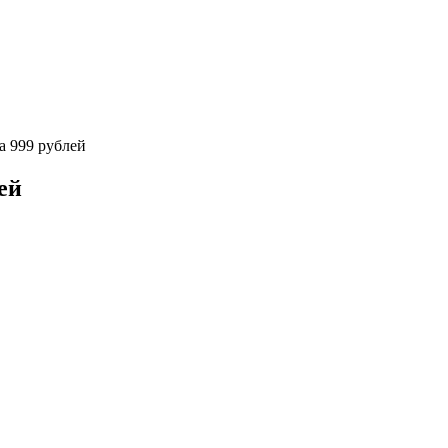
а 999 рублей
ей