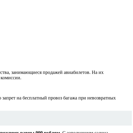
тства, занимающиеся продажей авиабилетов. На их
 комиссии.
 запрет на бесплатный провоз багажа при невозвратных
-прежнему равны 999 рублям.
С заполнением салона