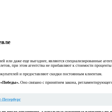
евле
блей или даже еще выгоднее, являются специализированные аген
етов, при этом агентства не прибавляют к стоимости проценты
окупателей и предоставляют скидки постоянным клиентам.
 «Победы».
Оно связано с принятием закона, регламентирующего
т-Петербург
ко их число ограничено, а остальные скидочные варианты по