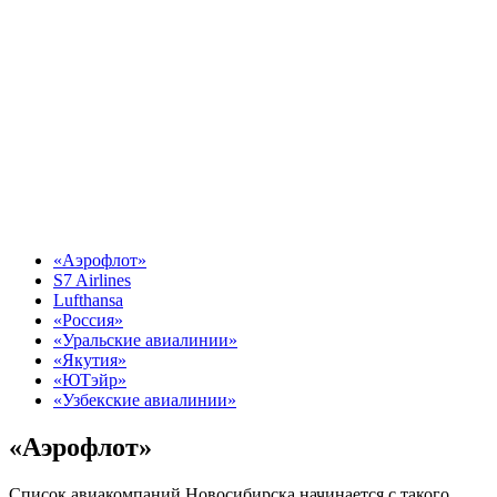
«Аэрофлот»
S7 Airlines
Lufthansa
«Россия»
«Уральские авиалинии»
«Якутия»
«ЮТэйр»
«Узбекские авиалинии»
«Аэрофлот»
Список авиакомпаний Новосибирска начинается с такого