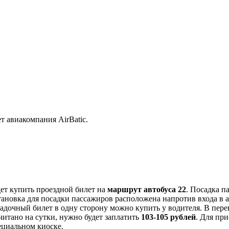
т авиакомпания АirBatic.
ет купить проездной билет на
маршрут автобуса 22
. Посадка п
тановка для посадки пассажиров расположена напротив входа в а
адочный билет в одну сторону можно купить у водителя. В пере
считано на сутки, нужно будет заплатить
103-105 рублей
. Для пр
ециальном киоске.