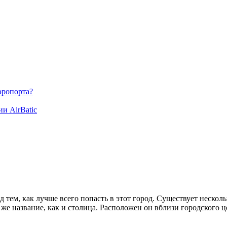
эропорта?
ии AirBatic
д тем, как лучше всего попасть в этот город. Существует неско
же название, как и столица. Расположен он вблизи городского ц